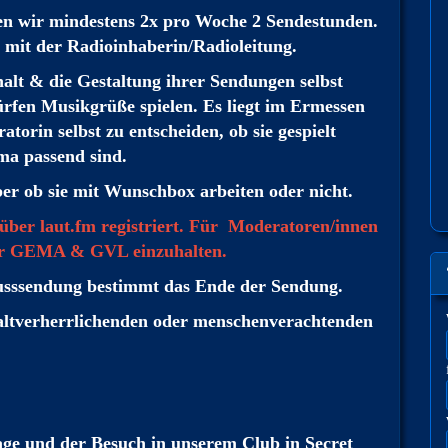
en wir mindestens 2x pro Woche 2 Sendestunden.
mit der Radioinhaberin/Radioleitung.
alt & die Gestaltung ihrer Sendungen selbst
rfen Musikgrüße spielen. Es liegt im Ermessen
torin selbst zu entscheiden, ob sie gespielt
ma passend sind.
er ob sie mit Wunschbox arbeiten oder nicht.
ber laut.fm registriert. Für Moderatoren/innen
 der GEMA & GVL einzuhalten.
usssendung bestimmt das Ende der Sendung.
altverherrlichenden oder menschenverachtenden
age und der Besuch in unserem Club in Secret