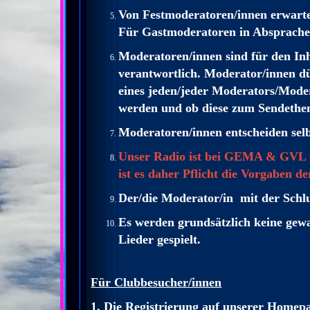
Von Festmoderatoren/innen erwart
Für Gastmoderatoren in Absprache 
Moderatoren/innen sind für den Inh
verantwortlich. Moderator/innen dü
eines jeden/jeder Moderators/Modera
werden und ob diese zum Sendethe
Moderatoren/innen entscheiden selb
Unser Radio ist bei GEMA & GVL ü
ist es daher Pflicht die Vorgaben
Der/die Moderator/in mit der Schl
Es werden grundsätzlich keine gew
Lieder gespielt.
Für Clubbesucher/innen
1. Die Registrierung auf unserer Homep