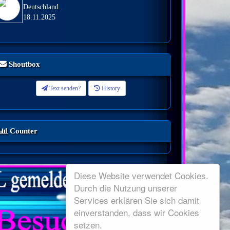
Deutschland
18.11.2025
Shoutbox
Text senden?
History
Counter
Diese Website verwendet Cookies.
Durch die Nutzung unserer
Services erklären Sie sich damit
einverstanden, dass wir Cookies
setzen.