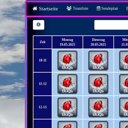
Startseite
Teamliste
Sendeplan
Montag
Dienstag
Mit
Zeit
19.05.2025
20.05.2025
21.0
10-11
11-12
12-13