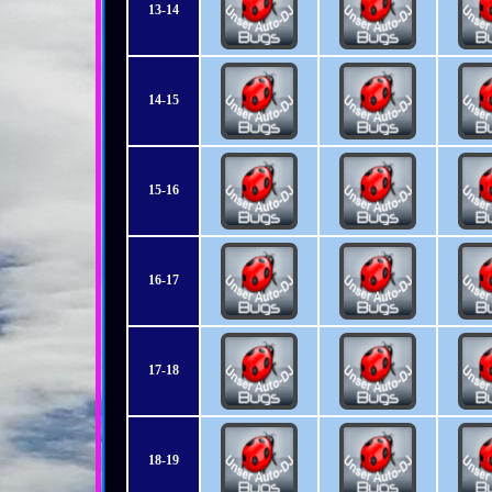
13-14
14-15
15-16
16-17
17-18
18-19