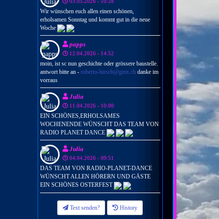
03.05.2026 - 10:28
Wir wünschen euch allen einen schönen,
erholsamen Sonntag und kommt gut in die neue
Woche
papps
12.04.2026 - 14:52
moin, ist sc nun geschichte oder grössere baustelle.
antwort bitte an -
roberto-hirsch@gmx.ch
danke im
vorraus
Julia
11.04.2026 - 10:00
EIN SCHÖNES,ERHOLSAMES
WOCHENENDE WÜNSCHT DAS TEAM VON
RADIO PLANET DANCE
Julia
04.04.2026 - 09:51
DAS TEAM VON RADIO-PLANET-DANCE
WÜNSCHT ALLEN HÖRERN UND GÄSTE
EIN SCHÖNES OSTERFEST
Text senden?
History