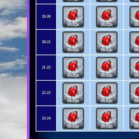
19-20
20-21
21-22
22-23
23-24